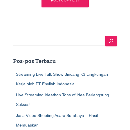
S
e
a
r
Pos-pos Terbaru
c
h
Streaming Live Talk Show Bincang K3 Lingkungan
Kerja oleh PT Envilab Indonesia
Live Streaming Ideathon Tons of Idea Berlangsung
Sukses!
Jasa Video Shooting Acara Surabaya – Hasil
Memuaskan