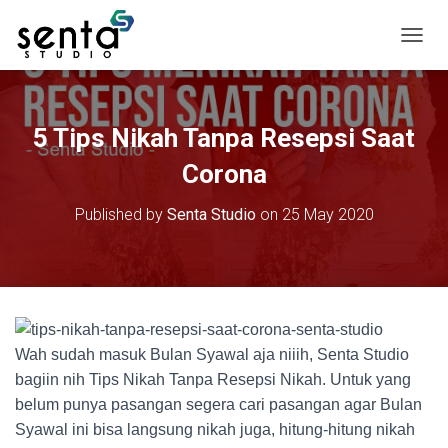
T
o
g
g
l
5 Tips Nikah Tanpa Resepsi Saat
e
N
Corona
a
v
Published by
Senta Studio
on
25 May 2020
i
g
a
t
i
o
n
Wah sudah masuk Bulan Syawal aja niiih, Senta Studio
bagiin nih Tips Nikah Tanpa Resepsi Nikah. Untuk yang
belum punya pasangan segera cari pasangan agar Bulan
Syawal ini bisa langsung nikah juga, hitung-hitung nikah