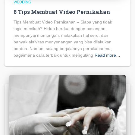
WEDDING
8 Tips Membuat Video Pernikahan
Tips Membuat Video Pernikahan – Siapa yang tidak
ingin menikah? Hidup berdua dengan pasangan,
mempunyai momongan, melakukan hal seru, dan
banyak aktivitas menyenangan yang bisa dilakukan
berdua. Namun, selang berjalannya pernikahanmu,
bagaimana cara terbaik untuk mengulang
Read more…