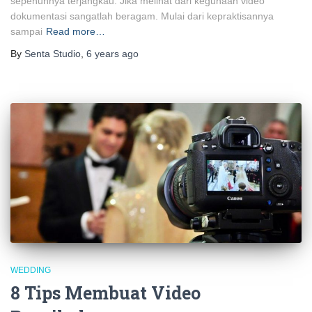
sepenuhnya terjangkau. Jika melihat dari kegunaan video
dokumentasi sangatlah beragam. Mulai dari kepraktisannya
sampai
Read more…
By
Senta Studio
,
6 years
ago
WEDDING
8 Tips Membuat Video