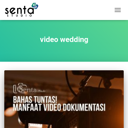
Toggle
Naviga
video wedding