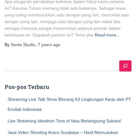
Apa anugerah pernikahan terbesar dalam hidup kamu selama
ini? Karunia Tuhan memang tidak ada batasnya. Sebagai insan
yang saling membutuhkan satu dengan yang lain, mencintai satu
dengan yang lain, menjaga satu dengan yang lain maka kita
sebagai menusia sangat memerlukan adanya partner dalam
kehidupan ini. Siapakah partner itu? Tentu jika
Read more…
By
Senta Studio
,
7 years
ago
S
e
a
r
Pos-pos Terbaru
c
h
Streaming Live Talk Show Bincang K3 Lingkungan Kerja oleh PT
Envilab Indonesia
Live Streaming Ideathon Tons of Idea Berlangsung Sukses!
Jasa Video Shooting Acara Surabaya – Hasil Memuaskan