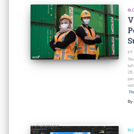
BL
V
P
S
PT
Stu
tah
28 
per
se
R
By
BL