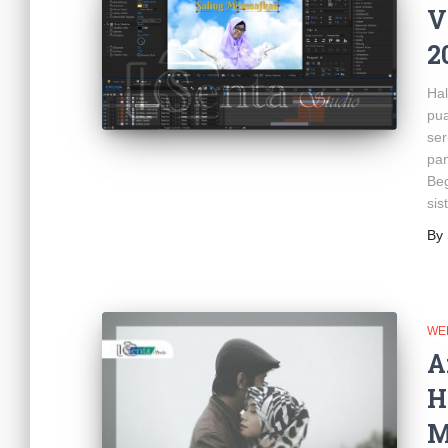
V
2
Hal
pua
ser
pa
Beg
sis
By
WE
A
H
M