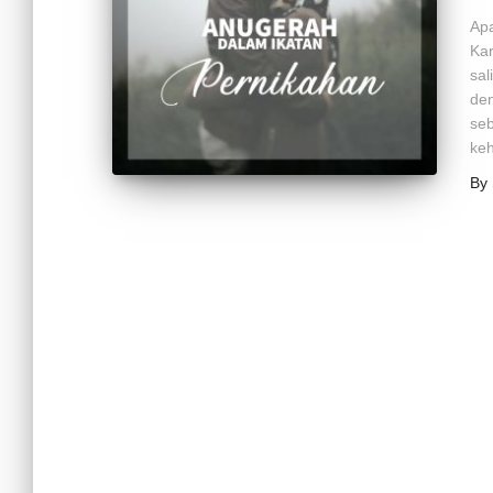
Apa
Kar
sal
den
se
keh
By