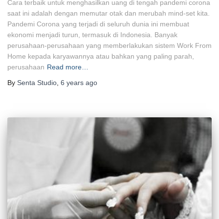
Cara terbaik untuk menghasilkan uang di tengah pandemi corona
saat ini adalah dengan memutar otak dan merubah mind-set kita.
Pandemi Corona yang terjadi di seluruh dunia ini membuat
ekonomi menjadi turun, termasuk di Indonesia. Banyak
perusahaan-perusahaan yang memberlakukan sistem Work From
Home kepada karyawannya atau bahkan yang paling parah,
perusahaan
Read more…
By
Senta Studio
,
6 years
ago