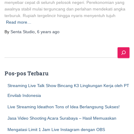
menyebar cepat di seluruh pelosok negeri. Perekonomian yang
awalnya stabil mulai terguncang dan perlahan mendekati angka
terburuk. Rupiah tergelincir hingga nyaris menyentuh tujuh
Read more…
By
Senta Studio
,
6 years
ago
S
e
a
r
Pos-pos Terbaru
c
h
Streaming Live Talk Show Bincang K3 Lingkungan Kerja oleh PT
Envilab Indonesia
Live Streaming Ideathon Tons of Idea Berlangsung Sukses!
Jasa Video Shooting Acara Surabaya – Hasil Memuaskan
Mengatasi Limit 1 Jam Live Instagram dengan OBS