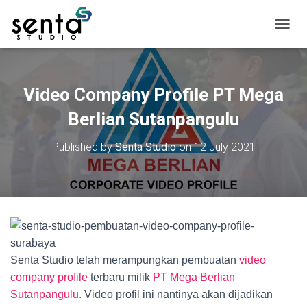
T
o
g
g
l
Video Company Profile PT Mega
e
N
Berlian Sutanpangulu
a
v
Published by
Senta Studio
on
12 July 2021
i
g
a
t
i
o
n
Senta Studio telah merampungkan pembuatan
video
company profile
terbaru milik
PT Mega Berlian
Sutanpangulu.
Video profil ini nantinya akan dijadikan