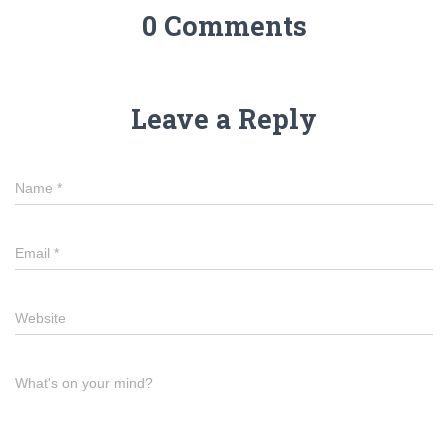
0 Comments
Leave a Reply
Name
*
Email
*
Website
What's on your mind?