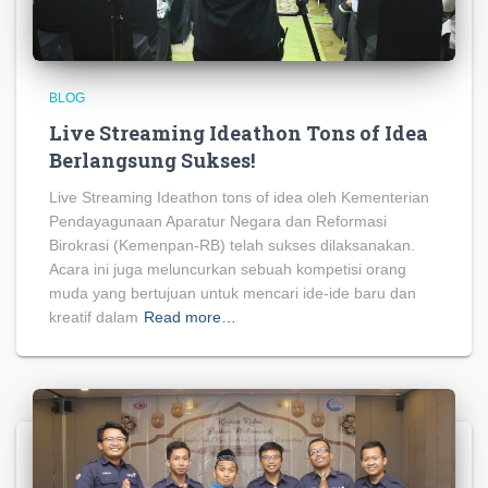
BLOG
Live Streaming Ideathon Tons of Idea
Berlangsung Sukses!
Live Streaming Ideathon tons of idea oleh Kementerian
Pendayagunaan Aparatur Negara dan Reformasi
Birokrasi (Kemenpan-RB) telah sukses dilaksanakan.
Acara ini juga meluncurkan sebuah kompetisi orang
muda yang bertujuan untuk mencari ide-ide baru dan
kreatif dalam
Read more…