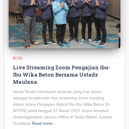
BLOG
Live Streaming Zoom Pengajian ibu-
Ibu Wika Beton Bersama Ustadz
Maulana
Senta Studio mendapat amanah yang luar biasa
sebagai broadcaster live streaming zoom meeting
dalam acara Pengajian Hybrid Ibu-Ibu Wika Beton (II-
WTON) pada tanggal 12 Maret 2023. Acara tersebut
diselenggarakan secara offline di Swiss-Belinn Juanda
Surabaya
Read more…