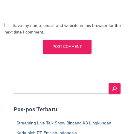
Save my name, email, and website in this browser for the
next time I comment.
S
e
a
r
Pos-pos Terbaru
c
h
Streaming Live Talk Show Bincang K3 Lingkungan
Kerja oleh PT Envilab Indonesia