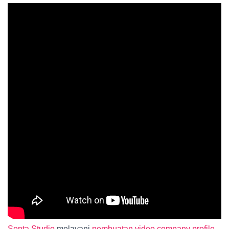
Senta Studio
melayani
pembuatan video company profile