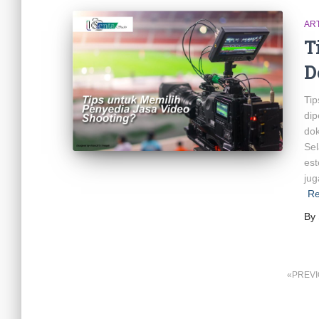
AR
T
D
Tip
dip
dok
Sel
est
jug
R
By
Posts
PREV