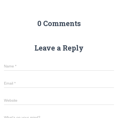
0 Comments
Leave a Reply
Name
*
Email
*
Website
What's on your mind?