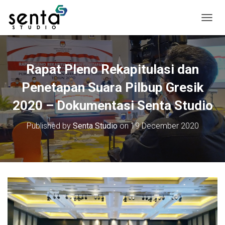
T
o
g
g
l
Rapat Pleno Rekapitulasi dan
e
N
Penetapan Suara Pilbup Gresik
a
v
2020 – Dokumentasi Senta Studio
i
g
Published by
Senta Studio
on
19 December 2020
a
t
i
o
n