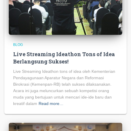
BLOG
Live Streaming Ideathon Tons of Idea
Berlangsung Sukses!
Live Streaming Ideathon tons of idea oleh Kementerian
Pendayagunaan Aparatur Negara dan Reformasi
Birokrasi (Kemenpan-RB) telah sukses dilaksanakan.
Acara ini juga meluncurkan sebuah kompetisi orang
muda yang bertujuan untuk mencari ide-ide baru dan
kreatif dalam
Read more…