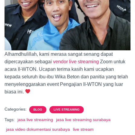
Alhamdhulillah, kami merasa sangat senang dapat
dipercayakan sebagai
vendor live streaming
Zoom untuk
acara II-WTON. Ucapan terima kasih kami ucapkan
kepada seluruh ibu-ibu Wika Beton dan panitia yang telah
menyelenggarakan event Pengajian II-WTON yang luar
biasa ini.
Categories:
BLOG
LIVE STREAMING
Tags:
jasa live streaming
jasa live streaming surabaya
jasa video dokumentasi surabaya
live stream