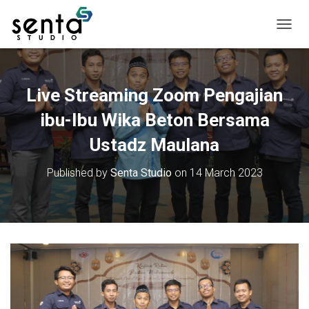
T
o
g
g
l
Live Streaming Zoom Pengajian
e
N
ibu-Ibu Wika Beton Bersama
a
v
Ustadz Maulana
i
g
Published by
Senta Studio
on
14 March 2023
a
t
i
o
n