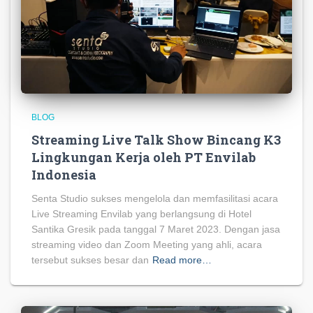
BLOG
Streaming Live Talk Show Bincang K3
Lingkungan Kerja oleh PT Envilab
Indonesia
Senta Studio sukses mengelola dan memfasilitasi acara
Live Streaming Envilab yang berlangsung di Hotel
Santika Gresik pada tanggal 7 Maret 2023. Dengan jasa
streaming video dan Zoom Meeting yang ahli, acara
tersebut sukses besar dan
Read more…