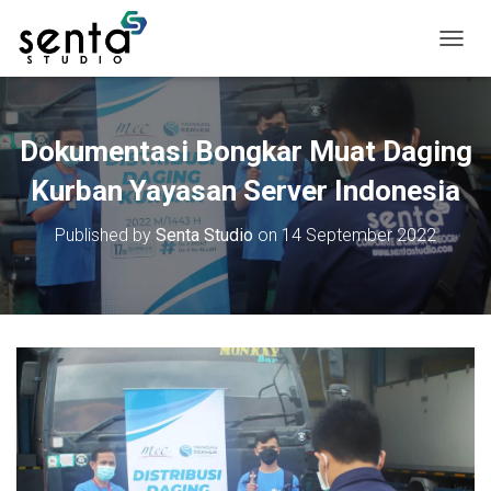
T
o
g
g
l
Dokumentasi Bongkar Muat Daging
e
N
Kurban Yayasan Server Indonesia
a
v
Published by
Senta Studio
on
14 September 2022
i
g
a
t
i
o
n