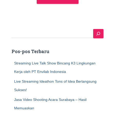
S
e
a
r
Pos-pos Terbaru
c
h
Streaming Live Talk Show Bincang K3 Lingkungan
Kerja oleh PT Envilab Indonesia
Live Streaming Ideathon Tons of Idea Berlangsung
Sukses!
Jasa Video Shooting Acara Surabaya – Hasil
Memuaskan